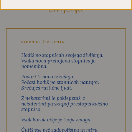
življenja
STOPNICE ŽIVLJENJA
Hodiš po stopnicah svojega življenja.
Vsaka nova prehojena stopnica je
pomembna.
Podari ti novo izkušnjo.
Počasi hodiš po stopnicah navzgor.
Srečuješ različne ljudi.
Z nekaterimi le poklepetaš, z
nekaterimi pa skupaj prestopiš kakšno
stopnico.
Vsak korak višje je tvoja zmaga.
Čutiš vse več zadovoljstva in miru.