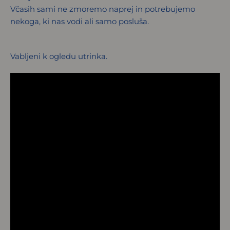
Včasih sami ne zmoremo naprej in potrebujemo
nekoga, ki nas vodi ali samo posluša.
Vabljeni k ogledu utrinka.