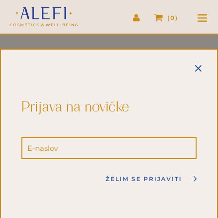
TIKA
0
I
Prijava na novičke
Utrinki
11. 05. 2022
Čas branja
2 min
ŽELIM SE PRIJAVITI
Utrinek 21/2022: Stopnice