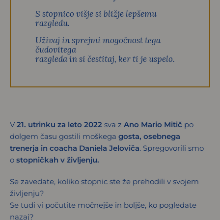
S stopnico višje si bližje lepšemu
razgledu.
Uživaj in sprejmi mogočnost tega
čudovitega
razgleda in si čestitaj, ker ti je uspelo.
V
21. utrinku za leto 2022
sva z
Ano Mario Mitič
po
dolgem času gostili moškega
gosta, osebnega
trenerja in coacha Daniela Jeloviča
. Spregovorili smo
o
stopničkah v življenju.
Se zavedate, koliko stopnic ste že prehodili v svojem
življenju?
Se tudi vi počutite močnejše in boljše, ko pogledate
nazaj?